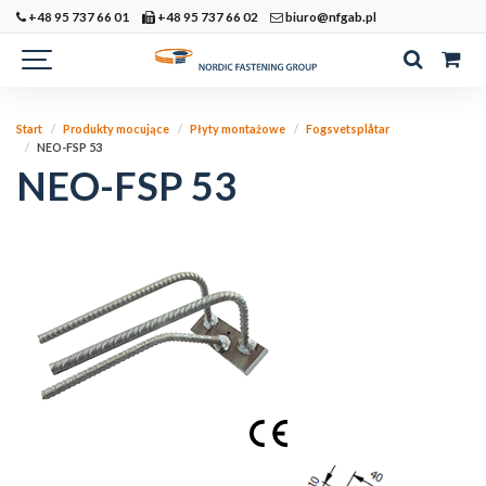
+48 95 737 66 01
+48 95 737 66 02
biuro@nfgab.pl
Start
Produkty mocujące
Płyty montażowe
Fogsvetsplåtar
NEO-FSP 53
NEO-FSP 53