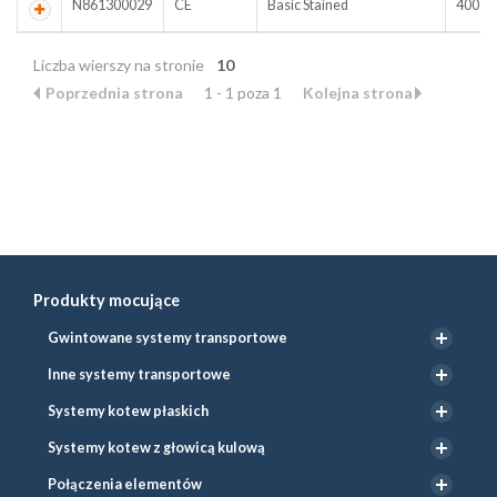
N861300029
CE
Basic Stained
400
Liczba wierszy na stronie
10
Poprzednia strona
1 - 1 poza 1
Kolejna strona
Produkty mocujące
Gwintowane systemy transportowe
Inne systemy transportowe
Systemy kotew płaskich
Systemy kotew z głowicą kulową
Połączenia elementów