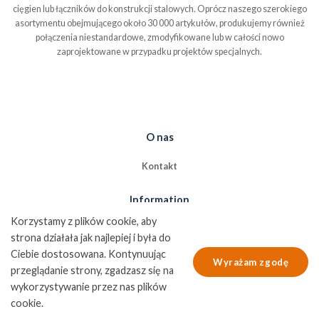
cięgien lub łączników do konstrukcji stalowych. Oprócz naszego szerokiego
asortymentu obejmującego około 30 000 artykułów, produkujemy również
połączenia niestandardowe, zmodyfikowane lub w całości nowo
zaprojektowane w przypadku projektów specjalnych.
O nas
Kontakt
Information
Korzystamy z plików cookie, aby
Quality and environmental policy
strona działała jak najlepiej i była do
Cookie policy
Ciebie dostosowana. Kontynuując
Wyrażam zgodę
przeglądanie strony, zgadzasz się na
Data protection policy
wykorzystywanie przez nas plików
cookie.
© Copyright 2026 Nordic Fastening Group