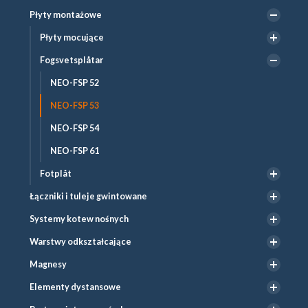
Płyty montażowe
Płyty mocujące
Fogsvetsplåtar
NEO-FSP 52
NEO-FSP 53
NEO-FSP 54
NEO-FSP 61
Fotplåt
Łączniki i tuleje gwintowane
Systemy kotew nośnych
Warstwy odkształcające
Magnesy
Elementy dystansowe