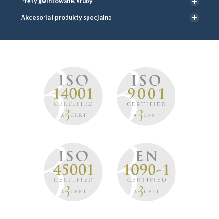
Pręty gwintowane, śruby
Akcesoria i produkty specjalne