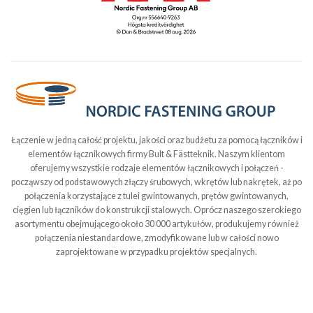
Łączenie w jedną całość projektu, jakości oraz budżetu za pomocą łączników i
elementów łącznikowych firmy Bult & Fästteknik. Naszym klientom
oferujemy wszystkie rodzaje elementów łącznikowych i połączeń -
począwszy od podstawowych złączy śrubowych, wkrętów lub nakrętek, aż po
połączenia korzystające z tulei gwintowanych, prętów gwintowanych,
cięgien lub łączników do konstrukcji stalowych. Oprócz naszego szerokiego
asortymentu obejmującego około 30 000 artykułów, produkujemy również
połączenia niestandardowe, zmodyfikowane lub w całości nowo
zaprojektowane w przypadku projektów specjalnych.