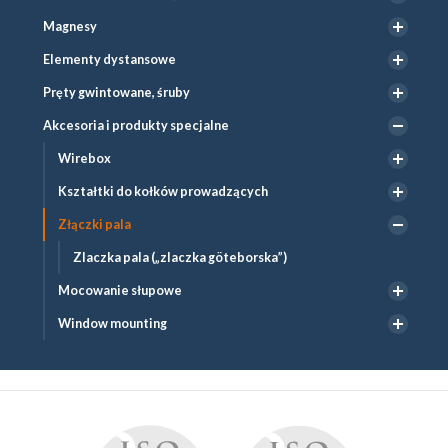
Magnesy
Elementy dystansowe
Pręty gwintowane, śruby
Akcesoria i produkty specjalne
Wirebox
Kształtki do kołków prowadzących
Złączki pala
Zlaczka pala („zlaczka göteborska”)
Mocowanie słupowe
Window mounting