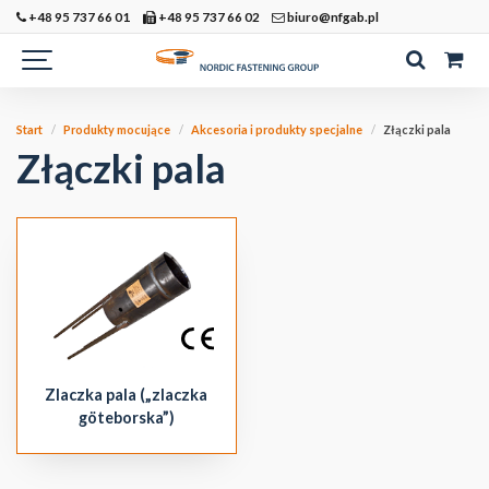
+48 95 737 66 01
+48 95 737 66 02
biuro@nfgab.pl
Start
Produkty mocujące
Akcesoria i produkty specjalne
Złączki pala
Złączki pala
Zlaczka pala („zlaczka
göteborska”)