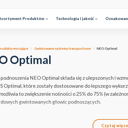
Asortyment Produktów
Technologia i jakość
Oznakowan
rodukty mocujące
Gwintowane systemy transportowe
NEO Optimal
O Optimal
podnoszenia NEO Optimal składa się z ulepszonych i wzm
 Optimal, które zostały dostosowane do lepszego wykorz
ożliwia to zwiększenie nośności o 25% do 75% (w zależno
rdowych gwintowanych głowic podnoszących.
r głowicy
WLL Standard
Czytaj więce