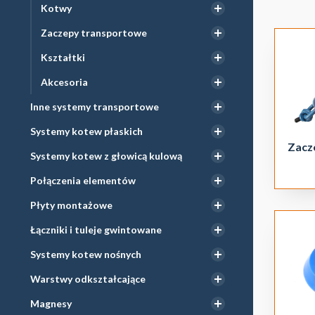
M12
Kotwy
M16
Zaczepy transportowe
M20
Kształtki
M24
Akcesoria
M30
Inne systemy transportowe
M36
Systemy kotew płaskich
Zacz
Dostoso
Systemy kotew z głowicą kulową
ocynko
Połączenia elementów
przepis
Płyty montażowe
System 
Łączniki i tuleje gwintowane
kolorem
Systemy kotew nośnych
Warstwy odkształcające
Magnesy