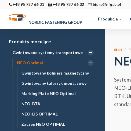
+48 95 737 66 01
+48 95 737 66 02
biuro@nfgab.pl
Produkcja
Produkty mocujące
Start
P
Gwintowane systemy transportowe
NE
NEO Optimal
Gwintowany kolnierz magnetyczny
System 
Gwintowany talerzyk montazowy
NEO-LIS
Marking Plate NEO Optimal
BTK. Um
NEO-BTK
standa
NEO-LIS OPTIMAL
Rozmia
Zaczep NEO OPTIMAL