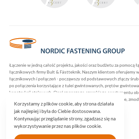
Łączenie w jedną całość projektu, jakości oraz budżetu za pomocą 
łącznikowych firmy Bult & Fästteknik. Naszym klientom oferujemy 
łącznikowych i połączeń - począwszy od podstawowych złączy śrub
po połączenia korzystające z tulei gwintowanych, prętów gwintowan
konstrukcji stalowych. Oprócz naszego szerokiego asortymentu o
artykułów, produkujemy również połączenia niestandardowe, zmod
Korzystamy z plików cookie, aby strona działała
zaprojektowane w przypadku projektów specjalnych.
jak najlepiej i była do Ciebie dostosowana.
Kontynuując przeglądanie strony, zgadzasz się na
wykorzystywanie przez nas plików cookie.