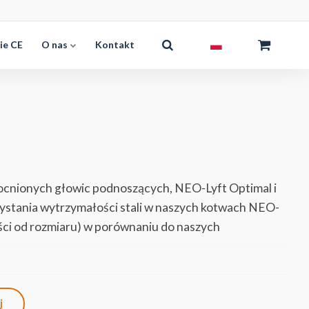
ie CE
O nas
Kontakt
ocnionych głowic podnoszących, NEO-Lyft Optimal i
ystania wytrzymałości stali w naszych kotwach NEO-
ści od rozmiaru) w porównaniu do naszych
WLL Optimal
Wzrost
j