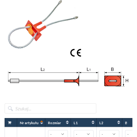
Quantity / pack.
Dimension / L1
50 pieces
22/200
22/400
100 pieces
10/200
10/400
Nr artykułu
Rozmiar
L1
L2
B