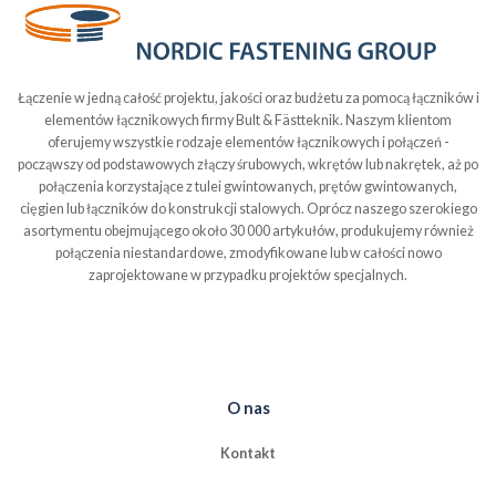
Łączenie w jedną całość projektu, jakości oraz budżetu za pomocą łączników i
elementów łącznikowych firmy Bult & Fästteknik. Naszym klientom
oferujemy wszystkie rodzaje elementów łącznikowych i połączeń -
począwszy od podstawowych złączy śrubowych, wkrętów lub nakrętek, aż po
połączenia korzystające z tulei gwintowanych, prętów gwintowanych,
cięgien lub łączników do konstrukcji stalowych. Oprócz naszego szerokiego
asortymentu obejmującego około 30 000 artykułów, produkujemy również
połączenia niestandardowe, zmodyfikowane lub w całości nowo
zaprojektowane w przypadku projektów specjalnych.
O nas
Kontakt