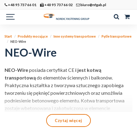
+48 95 737 66 01
+48 95 737 66 02
biuro@nfgab.pl
Start
Produkty mocujące
Inne systemy transportowe
Pętle transportowe
NEO-Wire
NEO-Wire
NEO-Wire
posiada certyfikat CE
i jest kotwą
transportową
do elementów ściennych i balkonów.
Praktyczna kształtka z tworzywa sztucznego zapobiega
tworzeniu się pęknięć powierzchniowych oraz umożliwia
podniesienie betonowego elementu. Kotwa transportowa
zostaje wbetonowana i zakotwiczona w elemencie
betonowym. Zaczep transportowy nie jest tutaj potrzebny.
Czytaj więcej
One
package NEO-Wire contains: